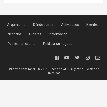
Alojamiento
Dónde comer
Actividades
Eventos
Negocios
Lugares
Información
Publicar un evento
Publicar un negocio
Salidores.com Tandil - ® 2016 - Hecho en Azul, Argentina -
Política de
Privacidad