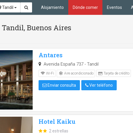
Tandil
Alojamiento
Dónde comer
Eventos
A
 Tandil, Buenos Aires
Antares
Avenida España 737 - Tandil
Aire acondicionado
Wi-Fi
Tarjeta de crédito
Enviar consulta
Ver teléfono
Hotel Kaiku
2 estrellas