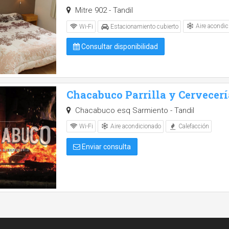
Mitre 902 - Tandil
Aire acondic
Wi-Fi
Estacionamiento cubierto
Consultar disponibilidad
Chacabuco Parrilla y Cervecerí
Chacabuco esq Sarmiento - Tandil
Aire acondicionado
Wi-Fi
Calefacción
Enviar consulta