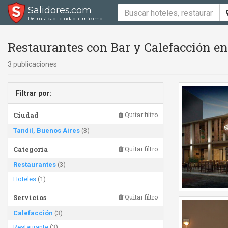
Salidores.com
Disfrutá cada ciudad al máximo
Restaurantes con Bar y Calefacción en
3 publicaciones
Filtrar por:
Ciudad
Quitar filtro
Tandil, Buenos Aires
(3)
Categoría
Quitar filtro
Restaurantes
(3)
Hoteles
(1)
Servicios
Quitar filtro
Calefacción
(3)
Restaurante
(3)