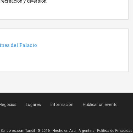
recreación y diversión.
ines del Palacio
Negocios
Lugares
Información
Publicar un evento
Salidores.com Tandil - ® 2016 - Hecho en Azul, Argentina -
Política de Privacidad