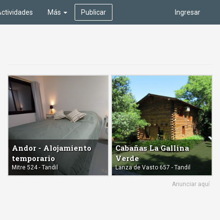
ctividades
Más
Publicar
Ingresar
Andor - Alojamiento
Cabañas La Gallina
temporario
Verde
Mitre 524 - Tandil
Lanza de Vasto 657 - Tandil
Anunciar aquí