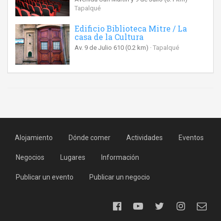
Tapalqué
Edificio Biblioteca Mitre / La
casa de la Cultura
Av. 9 de Julio 610
(0.2 km)
Tapalqué
Alojamiento
Dónde comer
Actividades
Eventos
Negocios
Lugares
Información
Publicar un evento
Publicar un negocio