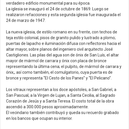
verdadero edificio monumental para su época.
La iglesia se inauguró el 24 de octubre de 1869. Luego se
realizaron refacciones y esta segunda iglesia fue inaugurada el
24 de marzo de 1947.
La nueva iglesia, de estilo romano en su frente, con techos de
teja estilo colonial; pisos de granito pulido y lustrado a plomo;
puertas de lapacho e iluminación difusa con reflectores hacia el
altar mayor, sobre planos del ingeniero civil arquitecto José
Castigliones. Las pilas del agua son de ónix de San Luís; el altar
mayor de mármol de carrara y ónix con placa de bronce
representando la última cena; el pulpito, de mármol de carrara y
ónix,; así como también, el comulgatorio, cuya puerta es de
bronce y representa “El Cesto de los Panes” y “El Pelicano”.
Los vitraux representan a los doce apóstoles, a San Gabriel, a
San Pascual, a la Virgen de Lujan, a Santa Cecilia, al Sagrado
Corazón de Jesús y a Santa Teresa. El costo total de la obra
ascendió a 300.000 pesos aproximadamente.
El vecindario también contribuyó y queda su recuerdo grabado
en los bancos que ocupan su interior.