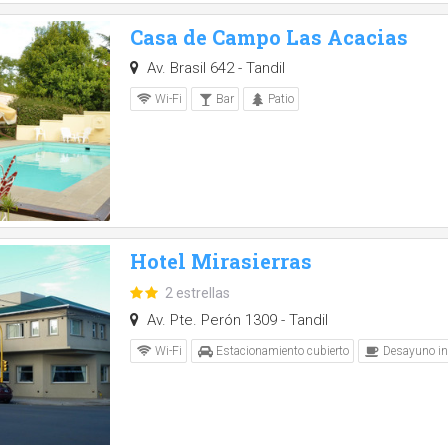
Casa de Campo Las Acacias
Av. Brasil 642 - Tandil
Wi-Fi
Bar
Patio
Hotel Mirasierras
2 estrellas
Av. Pte. Perón 1309 - Tandil
Wi-Fi
Estacionamiento cubierto
Desayuno in