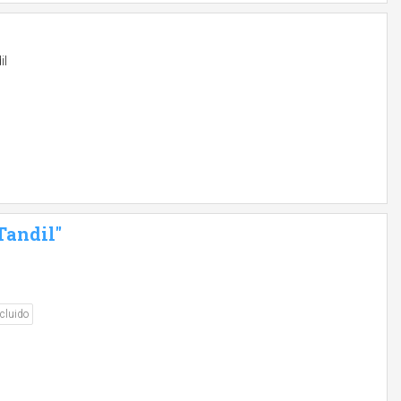
il
Tandil"
cluido