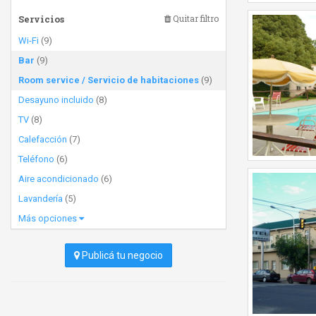
Servicios
Quitar filtro
Wi-Fi
(9)
Bar
(9)
Room service / Servicio de habitaciones
(9)
Desayuno incluido
(8)
TV
(8)
Calefacción
(7)
Teléfono
(6)
Aire acondicionado
(6)
Lavandería
(5)
Más opciones
Publicá tu negocio