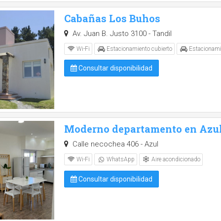
Cabañas Los Buhos
Av. Juan B. Justo 3100 - Tandil
Wi-Fi
Estacionamiento cubierto
Estacionami
Consultar disponibilidad
Moderno departamento en Azu
Calle necochea 406 - Azul
Aire acondicionado
Wi-Fi
WhatsApp
Consultar disponibilidad