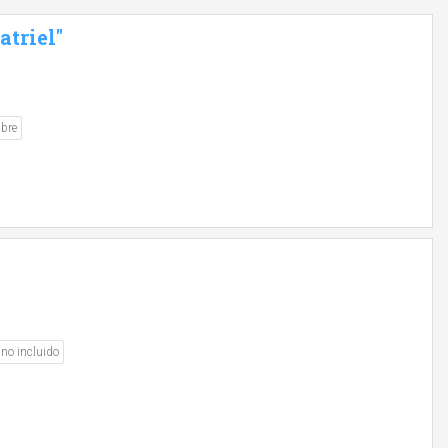
triel"
ibre
no incluido