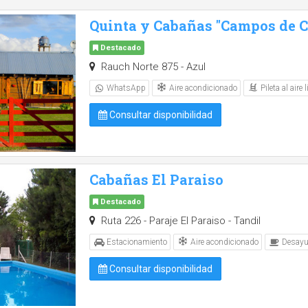
Quinta y Cabañas "Campos de Ca
Destacado
Rauch Norte 875 - Azul
Aire acondicionado
Pileta al aire l
WhatsApp
Consultar disponibilidad
Cabañas El Paraiso
Destacado
Ruta 226 - Paraje El Paraiso - Tandil
Aire acondicionado
Estacionamiento
Desayu
Consultar disponibilidad