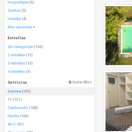
Hospedajes
(6)
Quintas
(5)
Hoteles
(4)
Más opciones
Estrellas
Sin categorizar
(136)
2 estrellas
(13)
3 estrellas
(13)
4 estrellas
(3)
Servicios
Quitar filtro
Cocina
(165)
TV
(131)
Calefacción
(108)
Parrilla
(103)
Wi-Fi
(97)