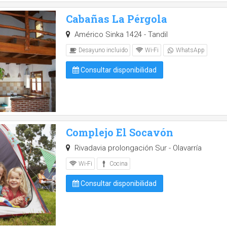
Cabañas La Pérgola
Américo Sinka 1424 - Tandil
Desayuno incluido
Wi-Fi
WhatsApp
Consultar disponibilidad
Complejo El Socavón
Rivadavia prolongación Sur - Olavarría
Wi-Fi
Cocina
Consultar disponibilidad