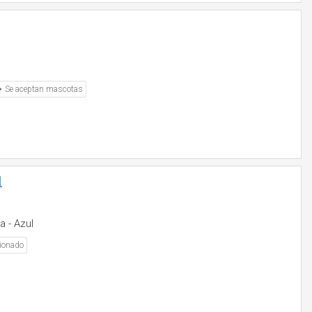
Se aceptan mascotas
l
a - Azul
ionado