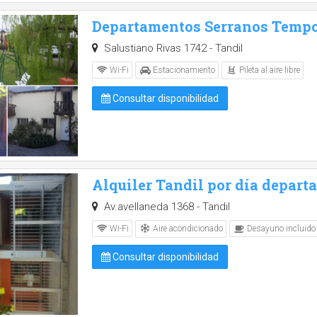
Departamentos Serranos Tempo
Salustiano Rivas 1742 - Tandil
Pileta al aire libre
Wi-Fi
Estacionamiento
Consultar disponibilidad
Alquiler Tandil por día depart
Av.avellaneda 1368 - Tandil
Aire acondicionado
Wi-Fi
Desayuno incluido
Consultar disponibilidad