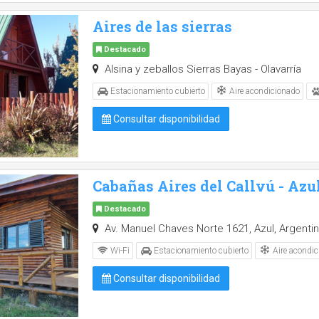
Aires de las sierras
Destacado
Alsina y zeballos Sierras Bayas - Olavarría
Aire acondicionado
Estacionamiento cubierto
Consultar disponibilidad
Cabañas Aires del Callvú - Azu
Destacado
Av. Manuel Chaves Norte 1621, Azul, Argentin
Aire acondic
Wi-Fi
Estacionamiento cubierto
Consultar disponibilidad