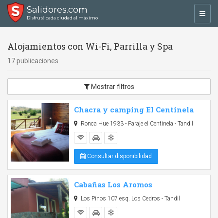
Salidores.com
Toggl
Disfrutá cada ciudad al máximo
navig
Alojamientos con Wi-Fi, Parrilla y Spa
17 publicaciones
Mostrar filtros
Chacra y camping El Centinela
Ronca Hue 1933 - Paraje el Centinela - Tandil
Consultar disponibilidad
Cabañas Los Aromos
Los Pinos 107 esq. Los Cedros - Tandil