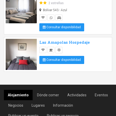
2 estrellas
Bolívar 543 - Azul
Consultar disponibilidad
Las Amapolas Hospedaje
Consultar disponibilidad
Alojamiento
Dónde comer
Actividades
Eventos
Negocios
Lugares
Información
Publicar un evento
Publicar un negocio