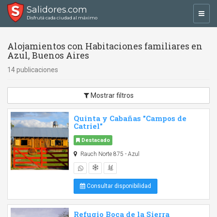
Salidores.com
Toggl
Disfrutá cada ciudad al máximo
navig
Alojamientos con Habitaciones familiares en
Azul, Buenos Aires
14 publicaciones
Mostrar filtros
Quinta y Cabañas "Campos de
Catriel"
Destacado
Rauch Norte 875 - Azul
Consultar disponibilidad
Refugio Boca de la Sierra