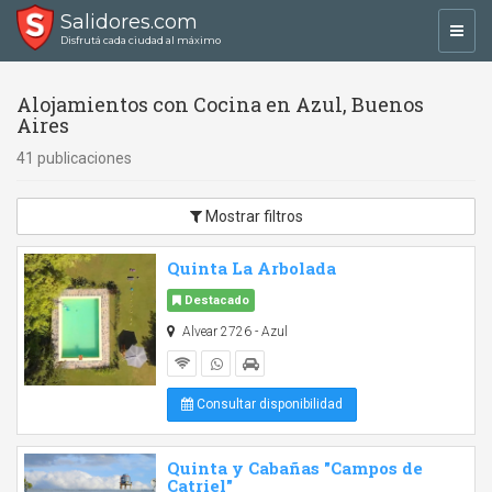
Salidores.com
Toggl
Disfrutá cada ciudad al máximo
navig
Alojamientos con Cocina en Azul, Buenos
Aires
41 publicaciones
Mostrar filtros
Quinta La Arbolada
Destacado
Alvear 2726 - Azul
Consultar disponibilidad
Quinta y Cabañas "Campos de
Catriel"