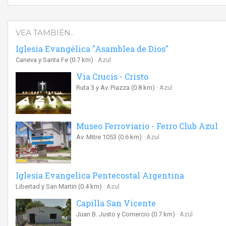
VEA TAMBIÉN..
Iglesia Evangélica "Asamblea de Dios"
Caneva y Santa Fe
(0.7 km)
Azul
Vía Crucis - Cristo
Ruta 3 y Av. Piazza
(0.8 km)
Azul
Museo Ferroviario - Ferro Club Azul
Av. Mitre 1053
(0.6 km)
Azul
Iglesia Evangelica Pentecostal Argentina
Libertad y San Martin
(0.4 km)
Azul
Capilla San Vicente
Juan B. Justo y Comercio
(0.7 km)
Azul