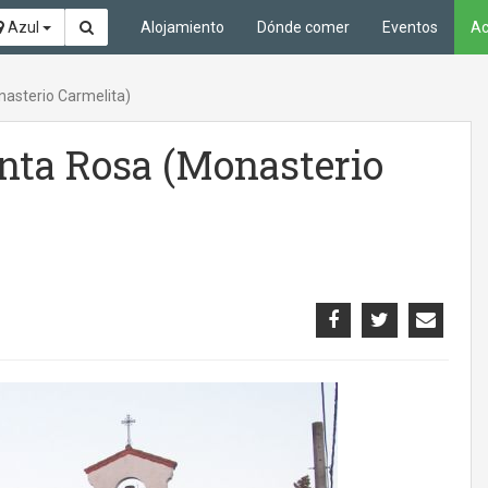
Azul
Alojamiento
Dónde comer
Eventos
Ac
nasterio Carmelita)
anta Rosa (Monasterio