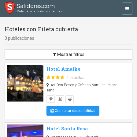
Salidores.com
Toggl
Disfrutá cada ciudad al máximo
navig
Hoteles con Pileta cubierta
3 publicaciones
Mostrar filtros
Hotel Amaike
4 estrellas
Av. Don Bosco y Ceferino Namuncurá s/n -
Tandil
Consultar disponibilidad
Hotel Santa Rosa