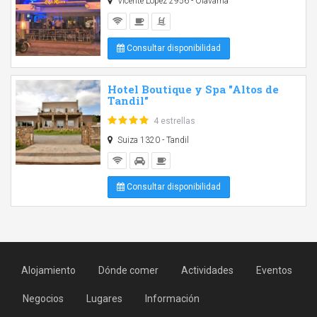
Vicente López 2956 - Olavarría
Consultar disponibilidad
Hotel Boutique y Spa "Altos de
Tandil"
4 estrellas
Suiza 1320 - Tandil
Consultar disponibilidad
Alojamiento
Dónde comer
Actividades
Eventos
Negocios
Lugares
Información