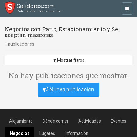
Salidores.com
Toggl
Disfrutá cada ciudad al máximo
navig
Negocios con Patio, Estacionamiento y Se
aceptan mascotas
1 publicaciones
Mostrar filtros
No hay publicaciones que mostrar.
Nueva publicación
Alojamiento
Dónde comer
Actividades
Eventos
Negocios
Lugares
Información