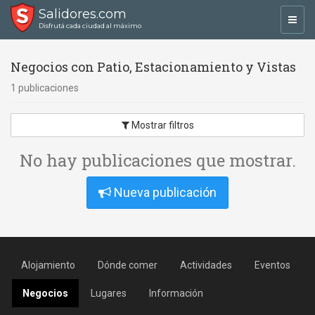
Salidores.com
Toggl
Disfrutá cada ciudad al máximo
navig
Negocios con Patio, Estacionamiento y Vistas
1 publicaciones
Mostrar filtros
No hay publicaciones que mostrar.
Nueva publicación
Alojamiento
Dónde comer
Actividades
Eventos
Negocios
Lugares
Información