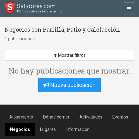
Salidores.com
Toggl
Disfrutá cada ciudad al máximo
navig
Negocios con Parrilla, Patio y Calefacción
1 publicaciones
Mostrar filtros
No hay publicaciones que mostrar.
Nueva publicación
Alojamiento
Dónde comer
Actividades
Eventos
Negocios
Lugares
Información