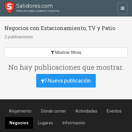
Salidores.com
Toggl
Disfrutá cada ciudad al máximo
navig
Negocios con Estacionamiento, TV y Patio
2 publicaciones
Mostrar filtros
No hay publicaciones que mostrar.
Nueva publicación
Alojamiento
Dónde comer
Actividades
Eventos
Negocios
Lugares
Información