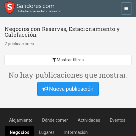
Salidores.com
Toggl
Disfrutá cada ciudad al máximo
navig
Negocios con Reservas, Estacionamiento y
Calefacción
2 publicaciones
Mostrar filtros
No hay publicaciones que mostrar.
Nueva publicación
Alojamiento
Dónde comer
Actividades
Eventos
Negocios
Lugares
Información