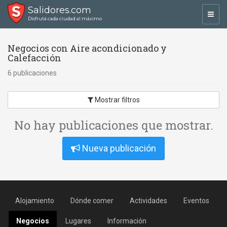
Salidores.com
Toggl
Disfrutá cada ciudad al máximo
navig
Negocios con Aire acondicionado y
Calefacción
6 publicaciones
Mostrar filtros
No hay publicaciones que mostrar.
Nueva publicación
Alojamiento
Dónde comer
Actividades
Eventos
Negocios
Lugares
Información