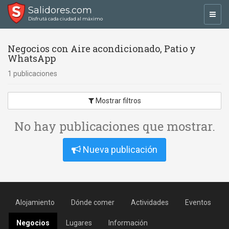
Salidores.com
Toggl
Disfrutá cada ciudad al máximo
navig
Negocios con Aire acondicionado, Patio y
WhatsApp
1 publicaciones
Mostrar filtros
No hay publicaciones que mostrar.
Nueva publicación
Alojamiento
Dónde comer
Actividades
Eventos
Negocios
Lugares
Información