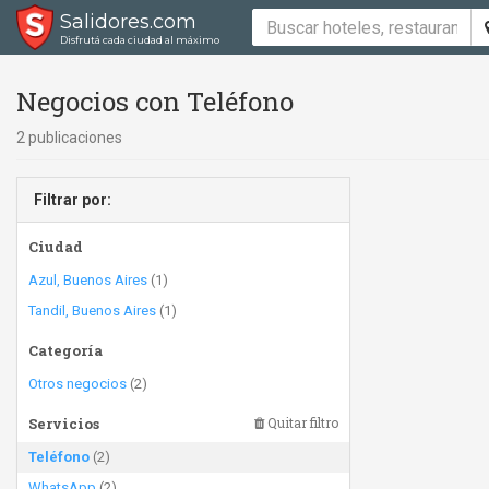
Salidores.com
Disfrutá cada ciudad al máximo
Negocios con Teléfono
2 publicaciones
Filtrar por:
Ciudad
Azul, Buenos Aires
(1)
Tandil, Buenos Aires
(1)
Categoría
Otros negocios
(2)
Servicios
Quitar filtro
Teléfono
(2)
WhatsApp
(2)