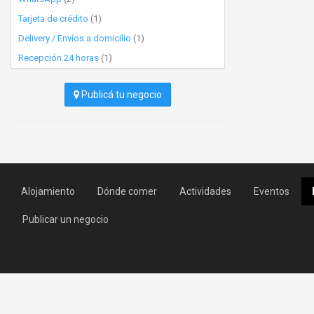
Tarjeta de crédito
(1)
Delivery / Envíos a domicilio
(1)
Recepción 24 horas
(1)
Publicá tu negocio
Alojamiento
Dónde comer
Actividades
Eventos
Publicar un negocio