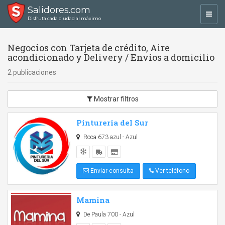
Salidores.com
Toggl
Disfrutá cada ciudad al máximo
navig
Negocios con Tarjeta de crédito, Aire
acondicionado y Delivery / Envíos a domicilio
2 publicaciones
Mostrar filtros
Pintureria del Sur
Roca 673 azul - Azul
Enviar consulta
Ver teléfono
Mamina
De Paula 700 - Azul