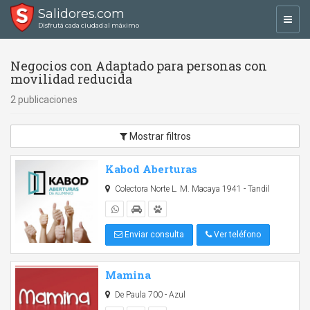
Salidores.com
Toggl
Disfrutá cada ciudad al máximo
navig
Negocios con Adaptado para personas con
movilidad reducida
2 publicaciones
Mostrar filtros
Kabod Aberturas
Colectora Norte L. M. Macaya 1941 - Tandil
Enviar consulta
Ver teléfono
Mamina
De Paula 700 - Azul