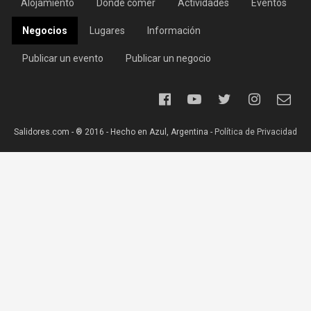
Alojamiento
Dónde comer
Actividades
Eventos
Negocios
Lugares
Información
Publicar un evento
Publicar un negocio
Salidores.com - ® 2016 - Hecho en Azul, Argentina -
Política de Privacidad