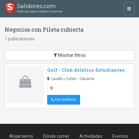
Salidores.com
Toggl
Disfrutá cada ciudad al máximo
navig
Negocios con Pileta cubierta
1 publicaciones
Mostrar filtros
Golf - Club Atlético Estudiantes
Lavalle y Cortes - Olavarría
Ver teléfono
Alojamiento
Dónde comer
Actividades
Eventos