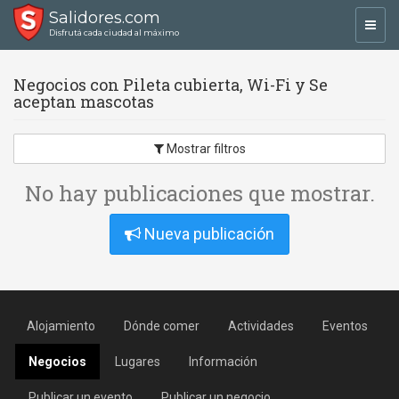
Salidores.com
Toggl
Disfrutá cada ciudad al máximo
navig
Negocios con Pileta cubierta, Wi-Fi y Se
aceptan mascotas
Mostrar filtros
No hay publicaciones que mostrar.
Nueva publicación
Alojamiento
Dónde comer
Actividades
Eventos
Negocios
Lugares
Información
Publicar un evento
Publicar un negocio