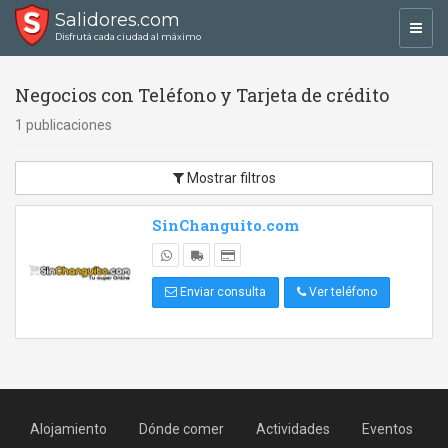
Salidores.com
Toggl
Disfrutá cada ciudad al máximo
navig
Negocios con Teléfono y Tarjeta de crédito
1 publicaciones
Mostrar filtros
SinChanguito.com
Enviar consulta
Ver teléfono
Alojamiento
Dónde comer
Actividades
Eventos