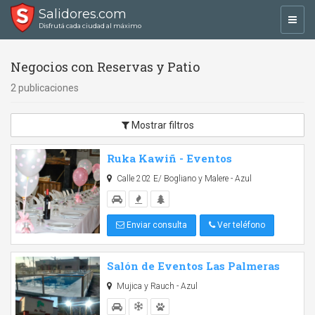
Salidores.com
Toggl
Disfrutá cada ciudad al máximo
navig
Negocios con Reservas y Patio
2 publicaciones
Mostrar filtros
Ruka Kawiñ - Eventos
Calle 202 E/ Bogliano y Malere - Azul
Enviar consulta
Ver teléfono
Salón de Eventos Las Palmeras
Mujica y Rauch - Azul