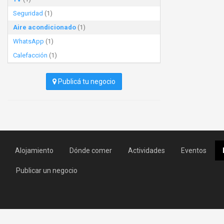
Seguridad
(1)
Aire acondicionado
(1)
WhatsApp
(1)
Calefacción
(1)
Publicá tu negocio
Alojamiento
Dónde comer
Actividades
Eventos
Publicar un negocio