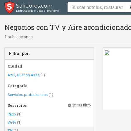
Salidores.com
Disfrutá cada ciudad al máximo
Negocios con TV y Aire acondicionad
1 publicaciones
Filtrar por:
Ciudad
Azul, Buenos Aires
(1)
Categoría
Servicios profesionales
(1)
Servicios
Quitar filtro
Patio
(1)
Wi-Fi
(1)
TV
(1)