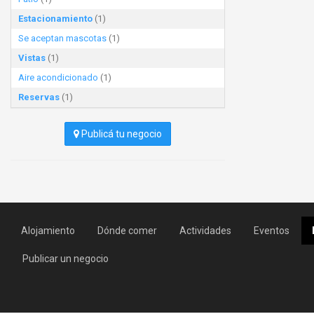
Estacionamiento
(1)
Se aceptan mascotas
(1)
Vistas
(1)
Aire acondicionado
(1)
Reservas
(1)
Publicá tu negocio
Alojamiento
Dónde comer
Actividades
Eventos
Publicar un negocio