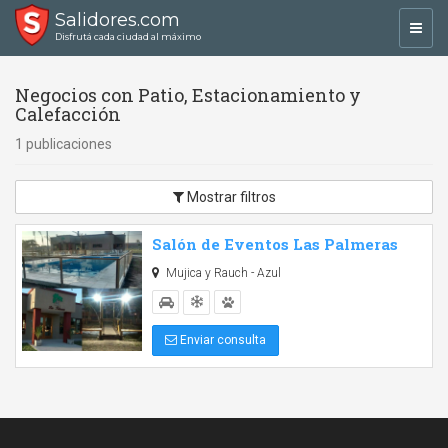
Salidores.com
Toggl
Disfrutá cada ciudad al máximo
navig
Negocios con Patio, Estacionamiento y
Calefacción
1 publicaciones
Mostrar filtros
Salón de Eventos Las Palmeras
Mujica y Rauch - Azul
Enviar consulta