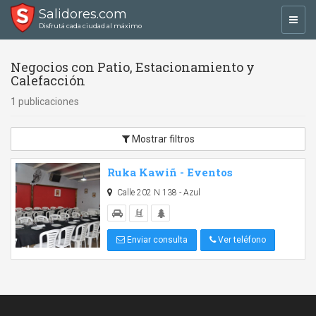
Salidores.com
Toggl
Disfrutá cada ciudad al máximo
navig
Negocios con Patio, Estacionamiento y
Calefacción
1 publicaciones
Mostrar filtros
Ruka Kawiñ - Eventos
Calle 202 N 138 - Azul
Enviar consulta
Ver teléfono