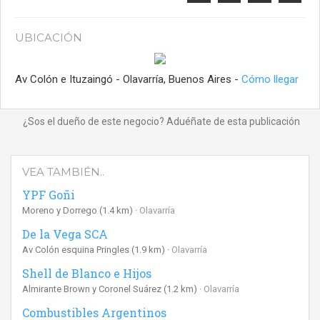
UBICACIÓN
Av Colón e Ituzaingó - Olavarría, Buenos Aires -
Cómo llegar
¿Sos el dueño de este negocio? Aduéñate de esta publicación
VEA TAMBIÉN..
YPF Goñi
Moreno y Dorrego
(1.4 km)
Olavarría
De la Vega SCA
Av Colón esquina Pringles
(1.9 km)
Olavarría
Shell de Blanco e Hijos
Almirante Brown y Coronel Suárez
(1.2 km)
Olavarría
Combustibles Argentinos