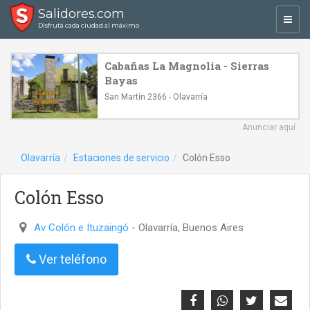
Salidores.com
Toggl
Disfrutá cada ciudad al máximo
navig
Cabañas La Magnolia - Sierras
Bayas
San Martín 2366 - Olavarría
Anunciar aquí
Olavarría
Estaciones de servicio
Colón Esso
Colón Esso
Av Colón e Ituzaingó
- Olavarría, Buenos Aires
Ver teléfono