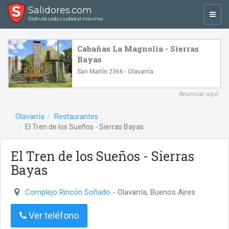
Salidores.com
Toggl
Disfrutá cada ciudad al máximo
navig
Cabañas La Magnolia - Sierras
Bayas
San Martín 2366 - Olavarría
Anunciar aquí
Olavarría
Restaurantes
El Tren de los Sueños - Sierras Bayas
El Tren de los Sueños - Sierras
Bayas
Complejo Rincón Soñado
- Olavarría, Buenos Aires
Ver teléfono