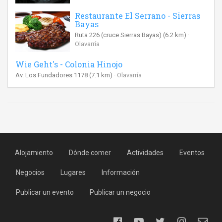
Restaurante El Serrano - Sierras
Bayas
Ruta 226 (cruce Sierras Bayas)
(6.2 km)
Olavarría
Wie Geht's - Colonia Hinojo
Av. Los Fundadores 1178
(7.1 km)
Olavarría
Alojamiento
Dónde comer
Actividades
Eventos
Negocios
Lugares
Información
Publicar un evento
Publicar un negocio