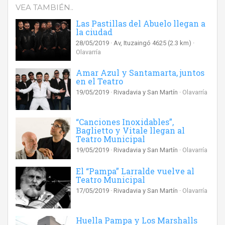
VEA TAMBIÉN..
Las Pastillas del Abuelo llegan a
la ciudad
28/05/2019
Av, Ituzaingó 4625
(2.3 km)
Olavarría
Amar Azul y Santamarta, juntos
en el Teatro
19/05/2019
Rivadavia y San Martín
Olavarría
“Canciones Inoxidables”,
Baglietto y Vitale llegan al
Teatro Municipal
19/05/2019
Rivadavia y San Martín
Olavarría
El “Pampa” Larralde vuelve al
Teatro Municipal
17/05/2019
Rivadavia y San Martín
Olavarría
Huella Pampa y Los Marshalls