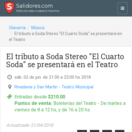
Salidores.com
Toggl
Disfrutá cada ciudad al máximo
navig
Olavarría
Música
El tributo a Soda Stereo "El Cuarto Soda" se presentará en
el Teatro
El tributo a Soda Stereo "El Cuarto
Soda" se presentará en el Teatro
sáb. 02 de jun. de 21:00 a 23:00 hs 2018
Rivadavia y San Martín
-
Teatro Municipal
Entradas desde
$210.00
Puntos de venta:
Boleterías del Teatro - De martes a
viernes de 8 a 12 hs, y de 16 a 20 hs.
Actualizado 21/04/2018