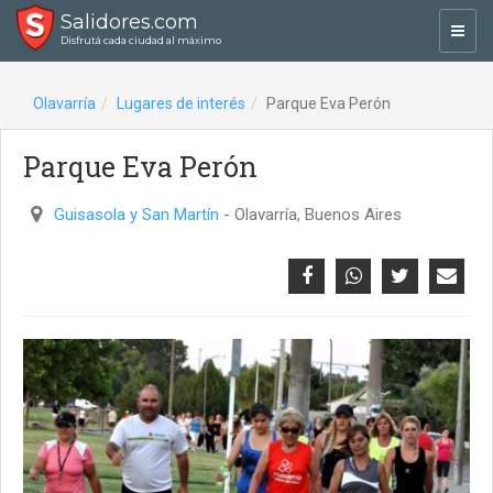
Salidores.com
Toggl
Disfrutá cada ciudad al máximo
navig
Olavarría
Lugares de interés
Parque Eva Perón
Parque Eva Perón
Guisasola y San Martín
- Olavarría, Buenos Aires