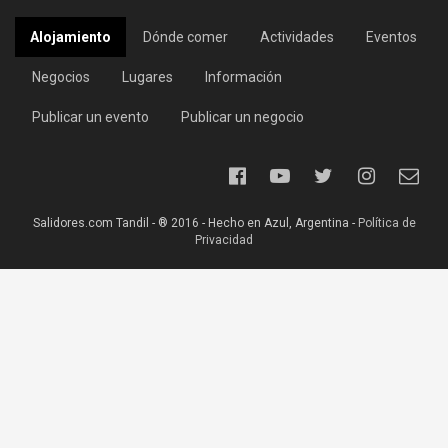
Alojamiento
Dónde comer
Actividades
Eventos
Negocios
Lugares
Información
Publicar un evento
Publicar un negocio
Salidores.com Tandil - ® 2016 - Hecho en Azul, Argentina -
Política de
Privacidad