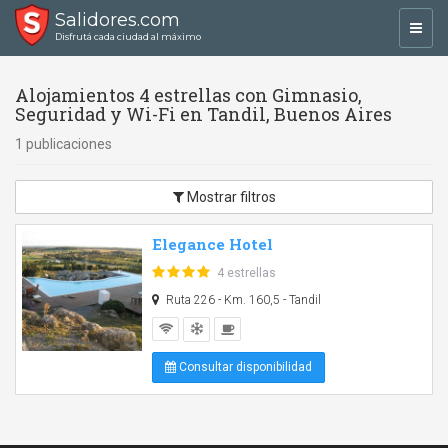
Salidores.com
Toggl
Disfrutá cada ciudad al máximo
navig
Alojamientos 4 estrellas con Gimnasio,
Seguridad y Wi-Fi en Tandil, Buenos Aires
1 publicaciones
Mostrar filtros
Elegance Hotel
4 estrellas
Ruta 226 - Km. 160,5 - Tandil
Consultar disponibilidad