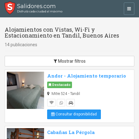
Salidores.com
Toggl
Disfrutá cada ciudad al máximo
navig
Alojamientos con Vistas, Wi-Fi y
Estacionamiento en Tandil, Buenos Aires
14 publicaciones
Mostrar filtros
Andor - Alojamiento temporario
Destacado
Mitre 524 - Tandil
Consultar disponibilidad
Cabañas La Pérgola