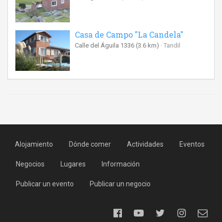
Casa de Campo "La Candela"
Calle del Águila 1336
(3.6 km)
Tandil
Alojamiento
Dónde comer
Actividades
Eventos
Negocios
Lugares
Información
Publicar un evento
Publicar un negocio