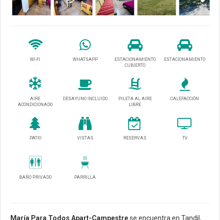
WI-FI
WHATSAPP
ESTACIONAMIENTO
ESTACIONAMIENTO
CUBIERTO
AIRE
DESAYUNO INCLUIDO
PILETA AL AIRE
CALEFACCIÓN
ACONDICIONADO
LIBRE
PATIO
VISTAS
RESERVAS
TV
BAÑO PRIVADO
PARRILLA
María Para Todos Apart-Campestre
se encuentra en Tandil,