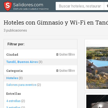
Salidores.com
Disfrutá cada ciudad al máximo
Hoteles con Gimnasio y Wi-Fi en Tand
3 publicaciones
Filtrar por:
Ciudad
Quitar filtro
Tandil, Buenos Aires
(3)
Categoría
Quitar filtro
Hoteles
(3)
Salones para eventos
(2)
Estrellas
4 estrellas
(2)
3 estrellas
(1)