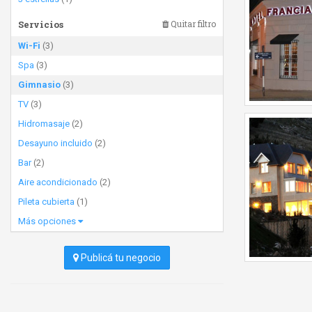
Servicios
Quitar filtro
Wi-Fi
(3)
Spa
(3)
Gimnasio
(3)
TV
(3)
Hidromasaje
(2)
Desayuno incluido
(2)
Bar
(2)
Aire acondicionado
(2)
Pileta cubierta
(1)
Más opciones
Publicá tu negocio