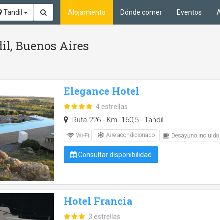
Tandil
Alojamiento
Dónde comer
Eventos
A
il, Buenos Aires
Elegance Hotel
4 estrellas
Ruta 226 - Km. 160,5 - Tandil
Aire acondicionado
Wi-Fi
Desayuno incluido
Consultar disponibilidad
Hotel Francia
3 estrellas