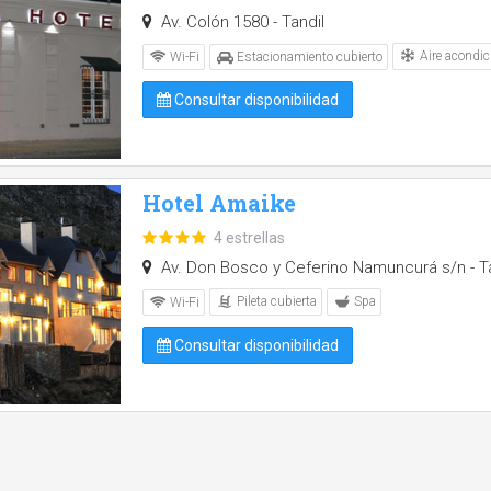
Av. Colón 1580 - Tandil
Aire acondic
Wi-Fi
Estacionamiento cubierto
Consultar disponibilidad
Hotel Amaike
4 estrellas
Av. Don Bosco y Ceferino Namuncurá s/n - Ta
Pileta cubierta
Spa
Wi-Fi
Consultar disponibilidad