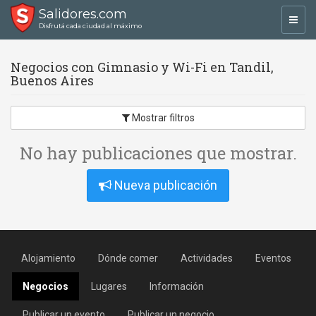
Salidores.com
Toggl
Disfrutá cada ciudad al máximo
navig
Negocios con Gimnasio y Wi-Fi en Tandil,
Buenos Aires
Mostrar filtros
No hay publicaciones que mostrar.
Nueva publicación
Alojamiento
Dónde comer
Actividades
Eventos
Negocios
Lugares
Información
Publicar un evento
Publicar un negocio