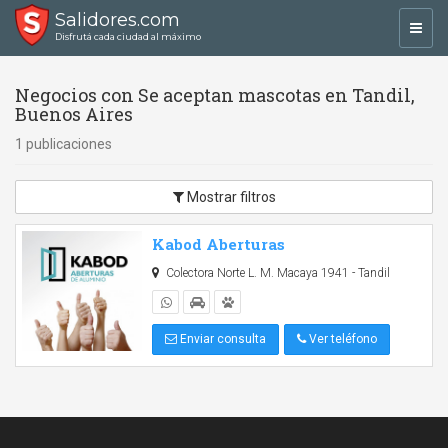
Salidores.com
Toggl
Disfrutá cada ciudad al máximo
navig
Negocios con Se aceptan mascotas en Tandil,
Buenos Aires
1 publicaciones
Mostrar filtros
Kabod Aberturas
Colectora Norte L. M. Macaya 1941 - Tandil
Enviar consulta
Ver teléfono