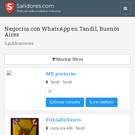
Salidores.com
Toggl
Disfrutá cada ciudad al máximo
navig
Negocios con WhatsApp en Tandil, Buenos
Aires
5 publicaciones
Mostrar filtros
MD pinturas
Tandil - Tandil
Enviar consulta
Ver teléfono
FilhiaDoVento
costa rica 469 - Tandil