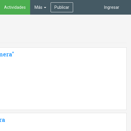
Actividades
Más
Publicar
Ingresar
mera"
ra