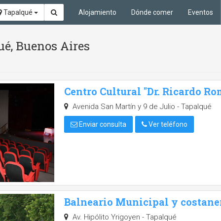
Tapalqué
Alojamiento
Dónde comer
Eventos
ué, Buenos Aires
Centro Cultural "Dr. Ricardo Ro
Avenida San Martín y 9 de Julio - Tapalqué
Enviar consulta
Ver teléfono
Balneario Municipal y costane
Av. Hipólito Yrigoyen - Tapalqué