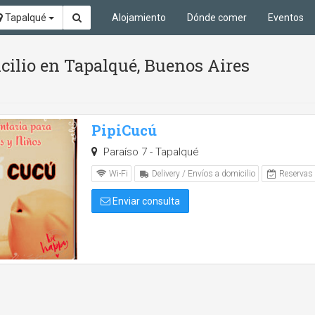
Tapalqué
Alojamiento
Dónde comer
Eventos
cilio en Tapalqué, Buenos Aires
PipiCucú
Paraíso 7 - Tapalqué
Wi-Fi
Delivery / Envíos a domicilio
Reservas
Enviar consulta