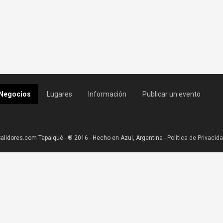
Negocios
Lugares
Información
Publicar un evento
alidores.com Tapalqué - ® 2016 - Hecho en Azul, Argentina -
Política de Privacid