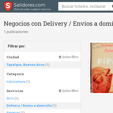
Salidores.com
Disfrutá cada ciudad al máximo
Negocios con Delivery / Envíos a domi
1 publicaciones
Filtrar por:
Ciudad
Quitar filtro
Tapalqué, Buenos Aires
(1)
Categoría
Indumentaria
(1)
Servicios
Quitar filtro
Wi-Fi
(1)
Delivery / Envíos a domicilio
(1)
Reservas
(1)