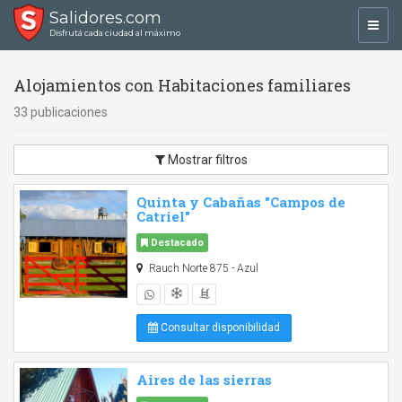
Salidores.com
Toggl
Disfrutá cada ciudad al máximo
navig
Alojamientos con Habitaciones familiares
33 publicaciones
Mostrar filtros
Quinta y Cabañas "Campos de
Catriel"
Destacado
Rauch Norte 875 - Azul
Consultar disponibilidad
Aires de las sierras