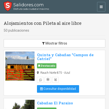
Salidores.com
Toggl
Disfrutá cada ciudad al máximo
navig
Alojamientos con Pileta al aire libre
50 publicaciones
Mostrar filtros
Quinta y Cabañas "Campos de
Catriel"
Destacado
Rauch Norte 875 - Azul
Consultar disponibilidad
Cabañas El Paraiso