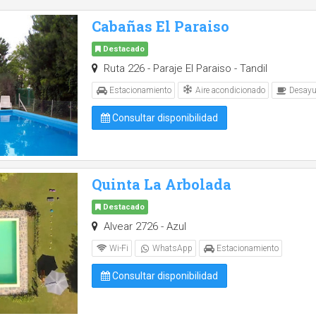
Cabañas El Paraiso
Destacado
Ruta 226 - Paraje El Paraiso - Tandil
Aire acondicionado
Estacionamiento
Desayu
Consultar disponibilidad
Quinta La Arbolada
Destacado
Alvear 2726 - Azul
Wi-Fi
WhatsApp
Estacionamiento
Consultar disponibilidad