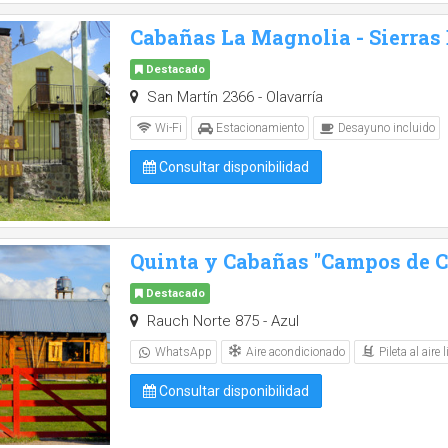
Cabañas La Magnolia - Sierras
Destacado
San Martín 2366 - Olavarría
Wi-Fi
Estacionamiento
Desayuno incluido
Consultar disponibilidad
Quinta y Cabañas "Campos de Ca
Destacado
Rauch Norte 875 - Azul
Aire acondicionado
Pileta al aire l
WhatsApp
Consultar disponibilidad