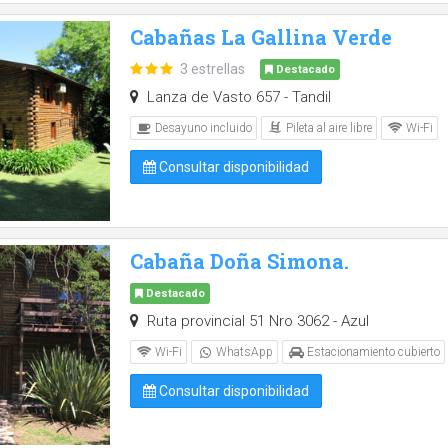
Cabañas La Gallina Verde
3 estrellas
Destacado
Lanza de Vasto 657 - Tandil
Pileta al aire libre
Desayuno incluido
Wi-Fi
Consultar disponibilidad
Cabaña Doña Simona.
Destacado
Ruta provincial 51 Nro 3062 - Azul
Wi-Fi
WhatsApp
Estacionamiento cubierto
Consultar disponibilidad