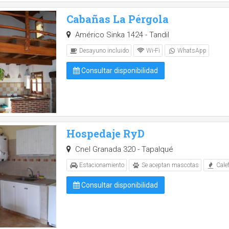
Cabañas La Pérgola
Américo Sinka 1424 - Tandil
Desayuno incluido
Wi-Fi
WhatsApp
Consultar disponibilidad
Hospedaje RyD
Cnel Granada 320 - Tapalqué
Estacionamiento
Se aceptan mascotas
Cale
Consultar disponibilidad