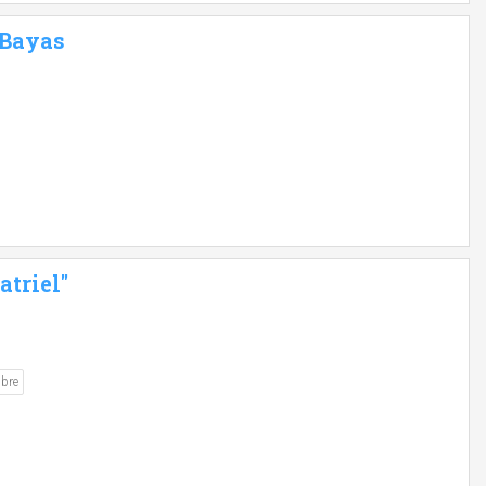
 Bayas
triel"
ibre