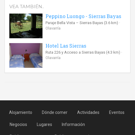
VEA TAMBIÉN..
Peppino Luongo - Sierras Bayas
Paraje Bella Vista – Sierras Bayas
(3.6 km)
Olavarría
Hotel Las Sierras
Ruta 226 y Acceso a Sierras Bayas
(4.3 km)
Olavarría
Alojamiento
Dónde comer
Actividades
Eventos
Negocios
Lugares
Información