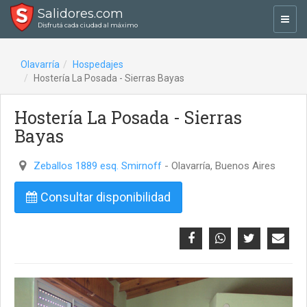
Salidores.com
Toggl
Disfrutá cada ciudad al máximo
navig
Olavarría
Hospedajes
Hostería La Posada - Sierras Bayas
Hostería La Posada - Sierras
Bayas
Zeballos 1889 esq. Smirnoff
- Olavarría, Buenos Aires
Consultar disponibilidad