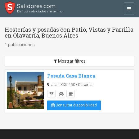
Salidores.com
Toggl
Disfrutá cada ciudad al máximo
navig
Hosterías y posadas con Patio, Vistas y Parrilla
en Olavarría, Buenos Aires
1 publicaciones
Mostrar filtros
Posada Casa Blanca
Juan XXIII 450 - Olavarría
Consultar disponibilidad