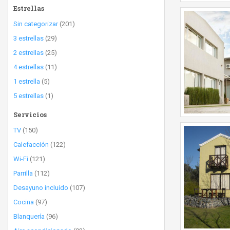
Estrellas
Sin categorizar
(201)
3 estrellas
(29)
2 estrellas
(25)
4 estrellas
(11)
1 estrella
(5)
5 estrellas
(1)
Servicios
TV
(150)
Calefacción
(122)
Wi-Fi
(121)
Parrilla
(112)
Desayuno incluido
(107)
Cocina
(97)
Blanquería
(96)