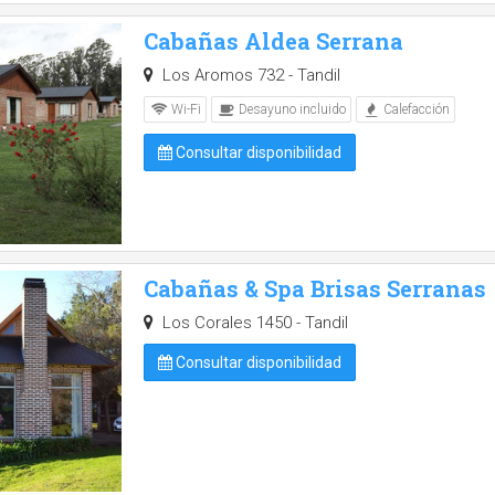
Cabañas Aldea Serrana
Los Aromos 732 - Tandil
Wi-Fi
Desayuno incluido
Calefacción
Consultar disponibilidad
Cabañas & Spa Brisas Serranas
Los Corales 1450 - Tandil
Consultar disponibilidad