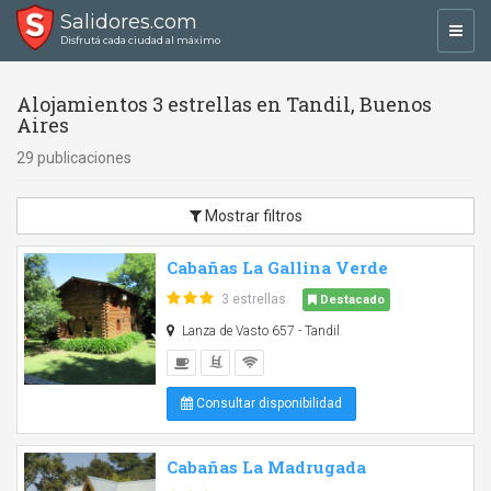
Salidores.com
Toggl
Disfrutá cada ciudad al máximo
navig
Alojamientos 3 estrellas en Tandil, Buenos
Aires
29 publicaciones
Mostrar filtros
Cabañas La Gallina Verde
3 estrellas
Destacado
Lanza de Vasto 657 - Tandil
Consultar disponibilidad
Cabañas La Madrugada